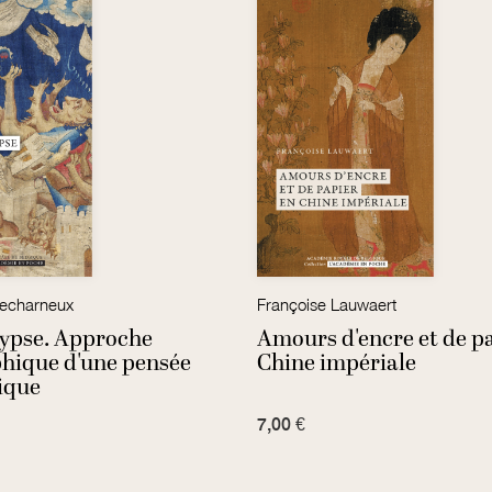
echarneux
Françoise Lauwaert
lypse. Approche
Amours d'encre et de p
phique d'une pensée
Chine impériale
ique
7,00 €