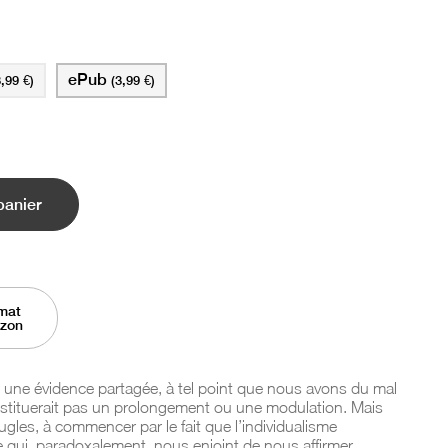
ePub
3,99 €)
(3,99 €)
panier
mat
azon
i une évidence partagée, à tel point que nous avons du mal
nstituerait pas un prolongement ou une modulation. Mais
ugles, à commencer par le fait que l’individualisme
qui, paradoxalement, nous enjoint de nous affirmer