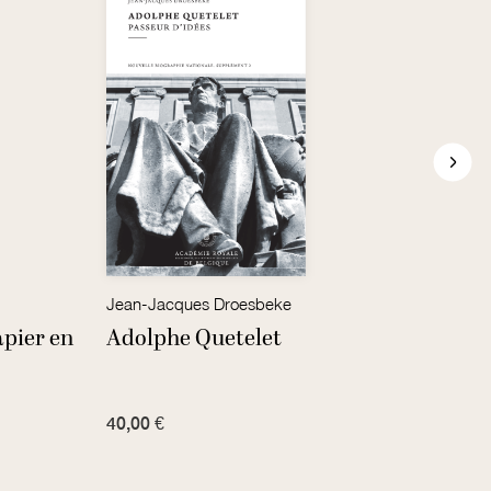
Jean-Jacques Droesbeke
Daniel
apier en
Adolphe Quetelet
Le c
40,00 €
7,00 