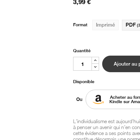
3,99 €
Format
PDF
Imprimé
(
Quantité
Ajouter au 
Disponible
Acheter au for
Ou
Kindle sur Am
L’individualisme est aujourd’hu
à penser un avenir qui n’en co
cette évidence a ses points ave
constitue désormais une norme 