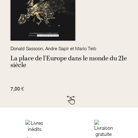
Donald Sassoon, Andre Sapir et Mario Telò
Ca
La place de l'Europe dans le monde du 21e
L
siècle
7,00 €
3,