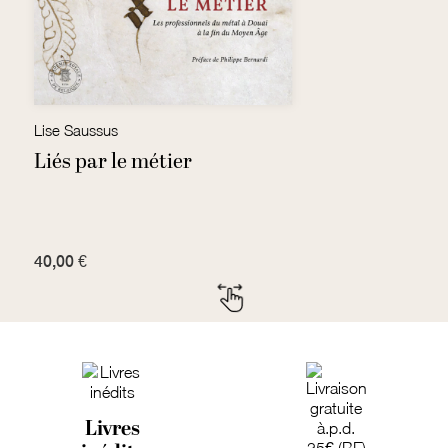
Lise Saussus
Fr
Liés par le métier
L
40,00 €
7
Livres