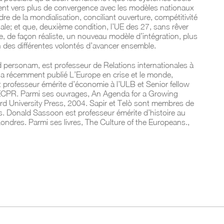
t vers plus de convergence avec les modèles nationaux
re de la mondialisation, conciliant ouverture, compétitivité
iale; et que, deuxième condition, l’UE des 27, sans rêver
, de façon réaliste, un nouveau modèle d’intégration, plus
on des différentes volontés d’avancer ensemble.
d personam, est professeur de Relations internationales à
l a récemment publié L’Europe en crise et le monde,
 professeur émérite d’économie à l’ULB et Senior fellow
 ECPR. Parmi ses ouvrages, An Agenda for a Growing
rd University Press, 2004. Sapir et Telò sont membres de
. Donald Sassoon est professeur émérite d’histoire au
ondres. Parmi ses livres, The Culture of the Europeans.,