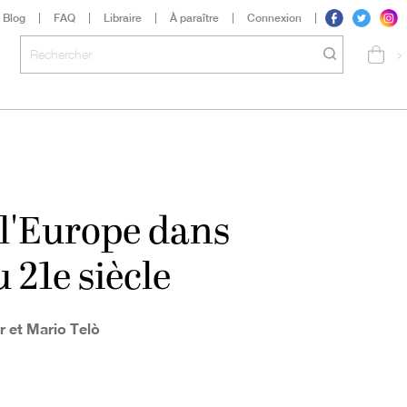
Blog
FAQ
Libraire
À paraître
Connexion
>
 l'Europe dans
 21e siècle
 et Mario Telò