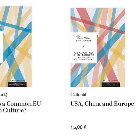
éd.)
Collectif
s a Common EU
USA, China and Europe
c Culture?
15,00 €