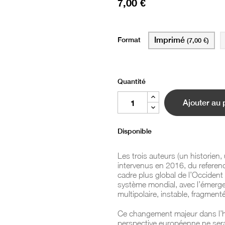
7,00 €
Format
Imprimé
(7,00 €)
Quantité
Ajouter au 
Disponible
Les trois auteurs (un historien
intervenus en 2016, du referen
cadre plus global de l’Occident 
système mondial, avec l’émerg
multipolaire, instable, fragment
Ce changement majeur dans l’hi
perspective européenne ne sera