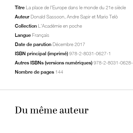
Titre
La place de l'Europe dans le monde du 21e siècle
Auteur
Donald Sassoon, Andre Sapir et Mario Telò
Collection
L'Académie en poche
Langue
Français
Date de parution
Décembre 2017
ISBN principal (imprimé)
978-2-8031-0627-1
Autres ISBNs (versions numériques)
978-2-8031-0628-
Nombre de pages
144
Du même auteur