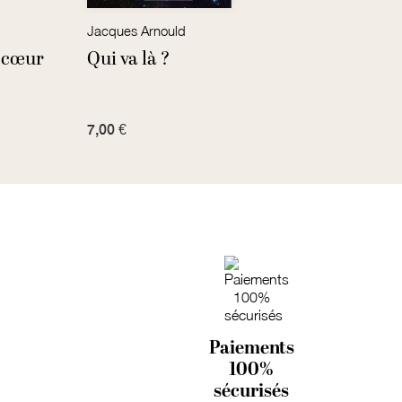
Jacques Arnould
Pierre
u cœur
Qui va là ?
Pro
7,00 €
3,99 
Paiements
100%
sécurisés