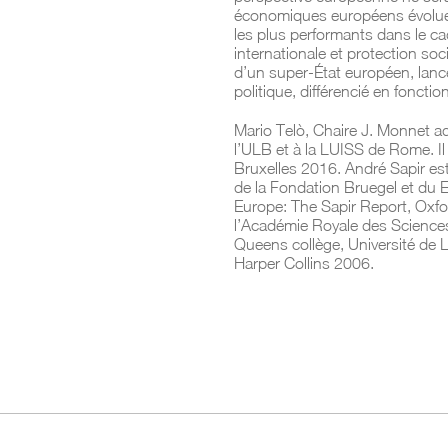
économiques européens évoluen
les plus performants dans le cad
internationale et protection soc
d’un super-État européen, lance
politique, différencié en foncti
Mario Telò, Chaire J. Monnet a
l’ULB et à la LUISS de Rome. I
Bruxelles 2016. André Sapir est
de la Fondation Bruegel et du
Europe: The Sapir Report, Oxfo
l’Académie Royale des Sciences
Queens collège, Université de L
Harper Collins 2006.