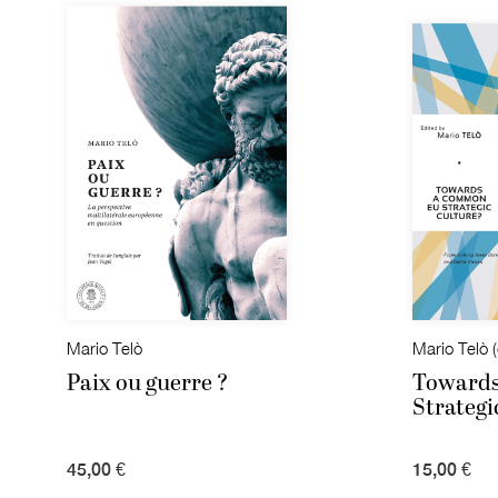
Mario Telò
Mario Telò (
Paix ou guerre ?
Toward
Strategi
45,00 €
15,00 €