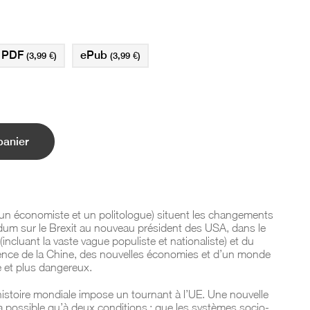
PDF
ePub
(3,99 €)
(3,99 €)
panier
, un économiste et un politologue) situent les changements
dum sur le Brexit au nouveau président des USA, dans le
(incluant la vaste vague populiste et nationaliste) et du
ence de la Chine, des nouvelles économies et d’un monde
é et plus dangereux.
stoire mondiale impose un tournant à l’UE. Une nouvelle
 possible qu’à deux conditions : que les systèmes socio-