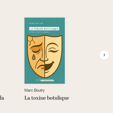
Marc Boutry
Miche
la
La toxine botulique
Lesc
1825