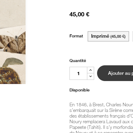
45,00 €
Format
Imprimé
(45,00 €)
Quantité
Ajouter au 
Disponible
En 1846, à Brest, Charles Noury
s’embarquait sur la
Sirène
comm
des établissements français d’
Noury remplacera Lavaud aux
Papeete (Tahiti). Il s’y morfondai
de Noury et à sa rencontre avec