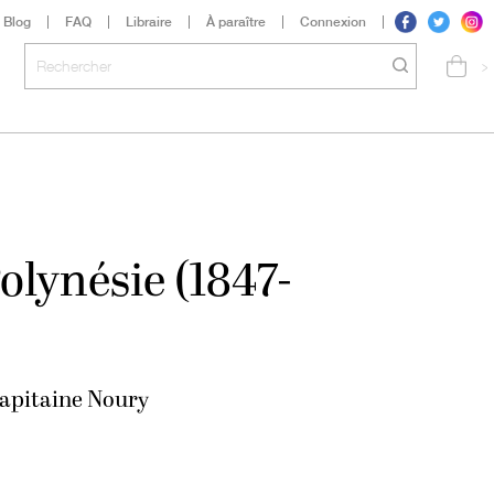
Blog
FAQ
Libraire
À paraître
Connexion
>
olynésie (1847-
Capitaine Noury