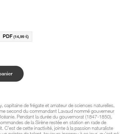
PDF
(14,99 €)
panier
, capitaine de frégate et amateur de sciences naturelles,
e second du commandant Lavaud nommé gouverneur
Océanie. Pendant la durée du gouvernorat (1847-1850),
 commandes de la
Sirène
restée en station en rade de
t. C’est de cette inactivité, jointe à la passion naturaliste
 un peintre de talent, toujours inconnu à ce jour, qu’est né