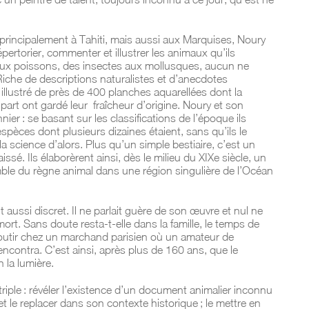
principalement à Tahiti, mais aussi aux Marquises, Noury
épertorier, commenter et illustrer les animaux qu’ils
ux poissons, des insectes aux mollusques, aucun ne
Riche de descriptions naturalistes et d’anecdotes
t illustré de près de 400 planches aquarellées dont la
lupart ont gardé leur
fraîcheur d’origine. Noury et son
nnier : se basant sur les classifications de l’époque ils
spèces dont plusieurs dizaines étaient, sans qu’ils le
a science d’alors. Plus qu’un simple bestiaire, c’est un
issé. Ils élaborèrent ainsi, dès le milieu du XIXe siècle, un
mble du règne animal dans une région singulière de l’Océan
t aussi discret. Il ne parlait guère de son œuvre et nul ne
mort. Sans doute resta-t-elle dans la famille, le temps de
outir chez un marchand parisien où un amateur de
encontra. C’est ainsi, après plus de 160 ans, que le
n la lumière.
triple : révéler l’existence d’un document animalier inconnu
et le replacer dans son contexte historique ; le mettre en