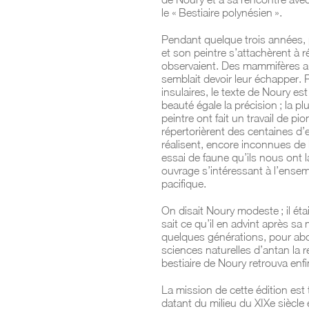
le « Bestiaire polynésien ».
Pendant quelque trois années, 
et son peintre s’attachèrent à r
observaient. Des mammifères a
semblait devoir leur échapper. 
insulaires, le texte de Noury es
beauté égale la précision ; la p
peintre ont fait un travail de pio
répertorièrent des centaines d’e
réalisent, encore inconnues de l
essai de faune qu’ils nous ont la
ouvrage s’intéressant à l’ense
pacifique.
On disait Noury modeste ; il étai
sait ce qu’il en advint après sa 
quelques générations, pour ab
sciences naturelles d’antan la r
bestiaire de Noury retrouva enfi
La mission de cette édition est 
datant du milieu du XIXe siècle 