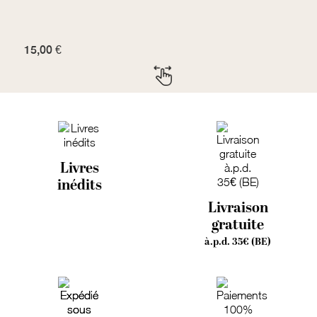
15,00 €
7
Livres
inédits
Livraison
gratuite
à.p.d. 35€ (BE)