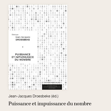
olmant, Catheline Périer-D'Ieteren David Restrepo Amariles, Hugues Bersini
Jean-Jacques Droesbeke (éd.)
Je
e
Puissance et impuissance du nombre
L
a