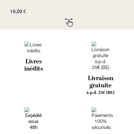
18,00 €
1
Livres
inédits
Livraison
gratuite
à.p.d. 35€ (BE)