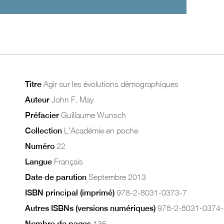
Titre
Agir sur les évolutions démographiques
Auteur
John F. May
Préfacier
Guillaume Wunsch
Collection
L'Académie en poche
Numéro
22
Langue
Français
Date de parution
Septembre 2013
ISBN principal (imprimé)
978-2-8031-0373-7
Autres ISBNs (versions numériques)
978-2-8031-0374-
Nombre de pages
136