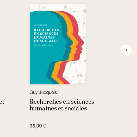
Guy Jucquois
Samuë
et
Recherches en sciences
And 
humaines et sociales
the 
35,00 €
7,00 