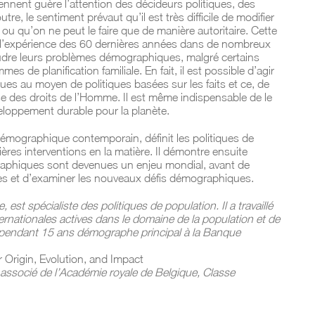
nnent guère l’attention des décideurs politiques, des
re, le sentiment prévaut qu’il est très difficile de modifier
u qu’on ne peut le faire que de manière autoritaire. Cette
 l’expérience des 60 dernières années dans de nombreux
oudre leurs problèmes démographiques, malgré certains
s de planification familiale. En fait, il est possible d’agir
es au moyen de politiques basées sur les faits et ce, de
se des droits de l’Homme. Il est même indispensable de le
éveloppement durable pour la planète.
démographique contemporain, définit les politiques de
ères interventions en la matière. Il démontre ensuite
aphiques sont devenues un enjeu mondial, avant de
ques et d’examiner les nouveaux défis démographiques.
st spécialiste des politiques de population. Il a travaillé
ernationales actives dans le domaine de la population et de
 été pendant 15 ans démographe principal à la Banque
r Origin, Evolution, and Impact
 associé de l’Académie royale de Belgique, Classe