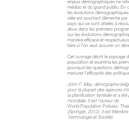
enjeux démographiques ne retie
médias et du grand public. En out
les évolutions démographiques o
idée est pourtant démentie par
pays qui se sont attelés à rés
abus dans les premiers programme
sur les évolutions démographiqu
manière efficace et respectueu
faire si l’on veut assurer un d
Cet ouvrage décrit le paysage 
population et examine les premi
pourquoi les questions démogr
mesurer l’efficacité des politi
John F. May, démographe belge, e
pour la plupart des agences int
la planification familiale et a
mondiale. Il est l’auteur de
World Population Policies: Thei
(Springer, 2012). Il est Membre
Technologie et Société.