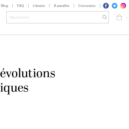
Blog
FAQ
Libraire
À paraître
Connexion
>
 évolutions
iques