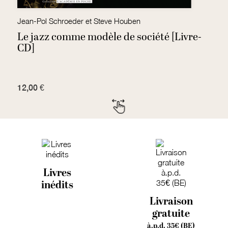
Jean-Pol Schroeder et Steve Houben
Pi
Le jazz comme modèle de société [Livre-
P
CD]
12,00 €
7
Livres
inédits
Livraison
gratuite
à.p.d. 35€ (BE)