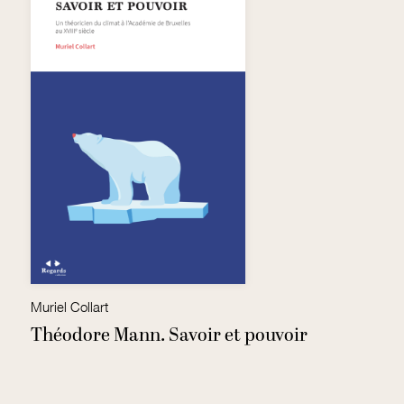
Muriel Collart
F
Théodore Mann. Savoir et pouvoir
A
i