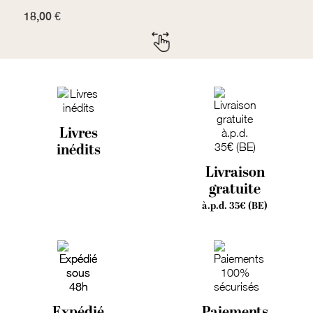
18,00 €
7
Livres
inédits
Livraison
gratuite
à.p.d. 35€ (BE)
Expédié
Paiements