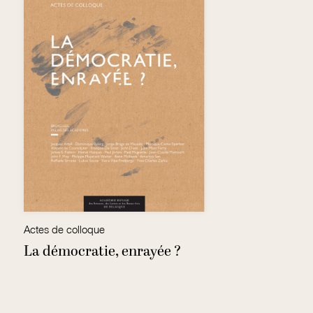
Actes de colloque
Xa
La démocratie, enrayée ?
P