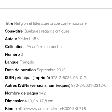
Titre
Religion et littérature arabe contemporaine
Sous-titre
Quelques regards critiques
Auteur
Xavier Luffin
Collection
L'Académie en poche
Numéro
3
Langue
Français
Date de parution
Septembre 2012
ISBN principal (imprimé)
978-2-8031-0310-2
Autres ISBNs (versions numériques)
978-2-8031-0312-6
Nombre de pages
142
Dimensions
10,9 x 17,8 cm
Kindle
http://www.amazon.fr/dp/B009GKL7T8