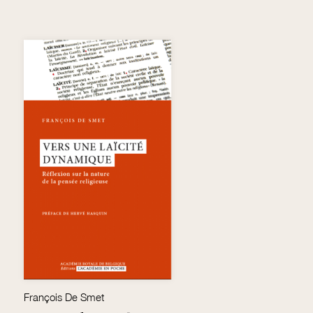
François De Smet
F