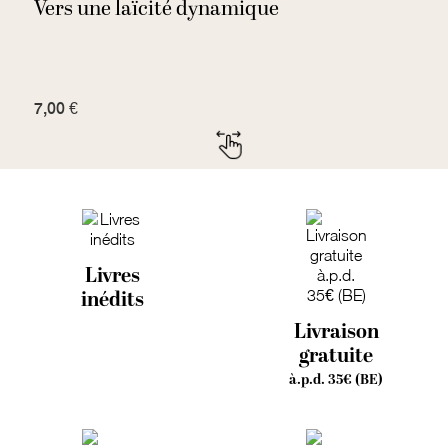
Vers une laïcité dynamique
U
7,00 €
7
Livres
inédits
Livraison
gratuite
à.p.d. 35€ (BE)