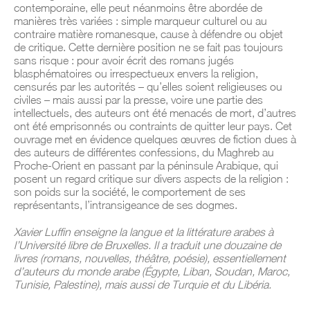
contemporaine, elle peut néanmoins être abordée de
manières très variées : simple marqueur culturel ou au
contraire matière romanesque, cause à défendre ou objet
de critique. Cette dernière position ne se fait pas toujours
sans risque : pour avoir écrit des romans jugés
blasphématoires ou irrespectueux envers la religion,
censurés par les autorités – qu’elles soient religieuses ou
civiles – mais aussi par la presse, voire une partie des
intellectuels, des auteurs ont été menacés de mort, d’autres
ont été emprisonnés ou contraints de quitter leur pays. Cet
ouvrage met en évidence quelques œuvres de fiction dues à
des auteurs de différentes confessions, du Maghreb au
Proche-Orient en passant par la péninsule Arabique, qui
posent un regard critique sur divers aspects de la religion :
son poids sur la société, le comportement de ses
représentants, l’intransigeance de ses dogmes.
Xavier Luffin enseigne la langue et la littérature arabes à
l’Université libre de Bruxelles. Il a traduit une douzaine de
livres (romans, nouvelles, théâtre, poésie), essentiellement
d’auteurs du monde arabe (Égypte, Liban, Soudan, Maroc,
Tunisie, Palestine), mais aussi de Turquie et du Libéria.