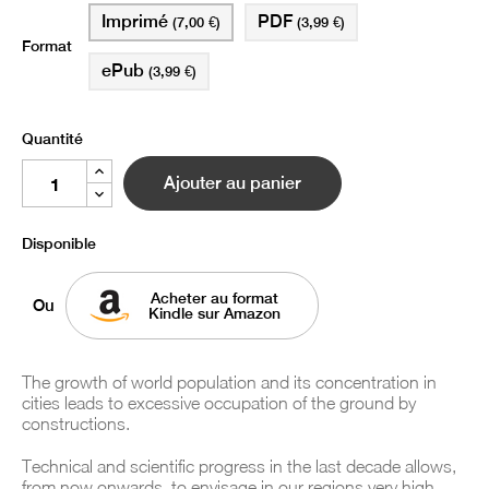
Imprimé
PDF
(7,00 €)
(3,99 €)
Format
ePub
(3,99 €)
Quantité
Ajouter au panier
Disponible
Acheter au format
Ou
Kindle sur Amazon
The growth of world population and its concentration in
cities leads to excessive occupation of the ground by
constructions.
Technical and scientific progress in the last decade allows,
from now onwards, to envisage in our regions very high