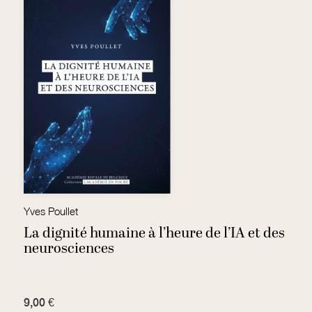
Yves Poullet
Ja
La dignité humaine à l’heure de l’IA et des
L
neurosciences
9,00 €
0,