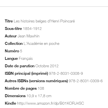
Titre
Les histoires belges d'Henri Poincaré
Sous-titre
1854-1912
Auteur
Jean Mawhin
Collection
L'Académie en poche
Numéro
5
Langue
Français
Date de parution
Octobre 2012
ISBN principal (imprimé)
978-2-8031-0308-9
Autres ISBNs (versions numériques)
978-2-8031-0309-6
Nombre de pages
108
Dimensions
10,9 x 17,8 cm
Kindle
http://www.amazon.fr/dp/B01KORJ4SC