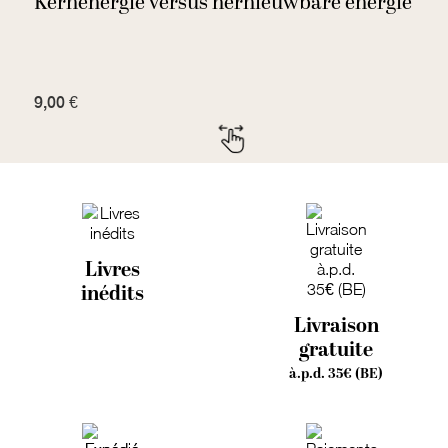
r,
Kernenergie versus hernieuwbare energie
Q
s
9,00 €
1
Livres
inédits
Livraison
gratuite
à.p.d. 35€ (BE)