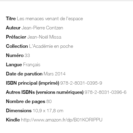
Titre
Les menaces venant de l'espace
Auteur
Jean-Pierre Contzen
Préfacier
Jean-Noël Missa
Collection
L'Académie en poche
Numéro
33
Langue
Français
Date de parution
Mars 2014
ISBN principal (imprimé)
978-2-8031-0395-9
Autres ISBNs (versions numériques)
978-2-8031-0396-6
Nombre de pages
80
Dimensions
10,9 x 17,8 cm
Kindle
http://www.amazon.fr/dp/B01KORIPPU