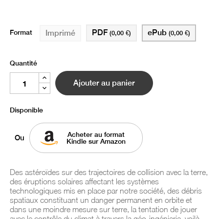
Format
PDF
ePub
Imprimé
(0,00 €)
(0,00 €)
Quantité
Ajouter au panier
Disponible
Acheter au format
Ou
Kindle sur Amazon
Des astéroïdes sur des trajectoires de collision avec la terre,
des éruptions solaires affectant les systèmes
technologiques mis en place par notre société, des débris
spatiaux constituant un danger permanent en orbite et
dans une moindre mesure sur terre, la tentation de jouer
avec le contrôle du climat à travers la géo-ingénierie, voilà