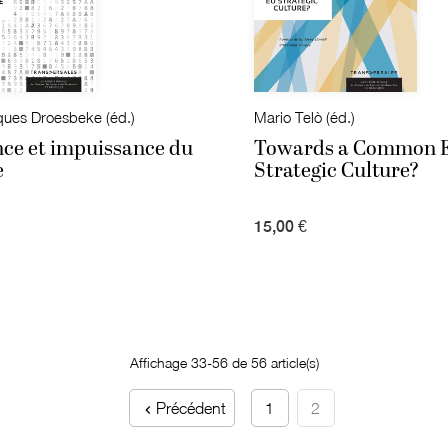
ues Droesbeke (éd.)
Mario Telò (éd.)
nce et impuissance du
Towards a Common 
e
Strategic Culture?
15,00 €
Affichage 33-56 de 56 article(s)
Précédent
1
2
