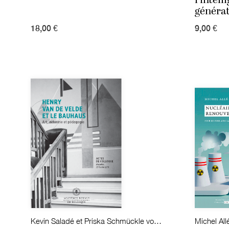
générat
18,00 €
9,00 €
Kevin Saladé et Priska Schmückle von Minckwitz (éd.)
Michel All