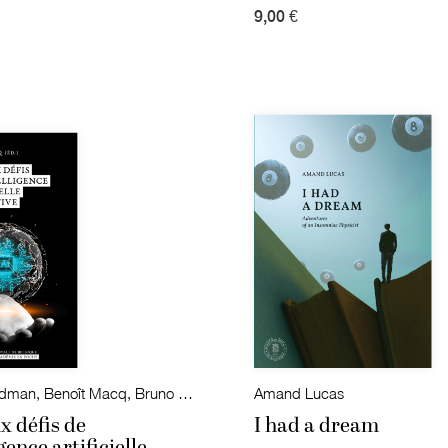
9,00 €
Benoît Frydman, Benoît Macq, Bruno Colmant, Catheline Périer-D'Ieteren David Restrepo Amariles, Hugues Bersini
Amand Lucas
x défis de
I had a dream
igence artificielle