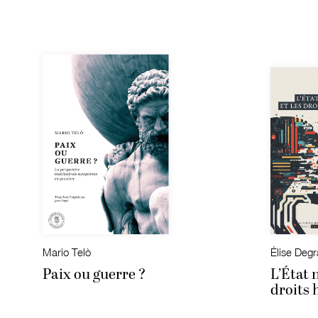
Mario Telò
Élise Deg
Paix ou guerre ?
L’État 
droits