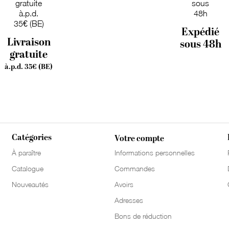
Expédié
Livraison
sous 48h
gratuite
à.p.d. 35€ (BE)
Catégories
Votre compte
À paraître
Informations personnelles
Catalogue
Commandes
Nouveautés
Avoirs
Adresses
Bons de réduction