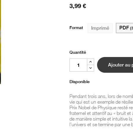
3,99 €
Format
PDF
Imprimé
(
Quantité
Ajouter au 
Disponible
Pendant trois ans, lors de nomb
vie qui est un exemple de résil
Prix Nobel de Physique resté r
fraternel et attentif au « bruit 
de manière simple et intuitive l
l’univers et se termine par une