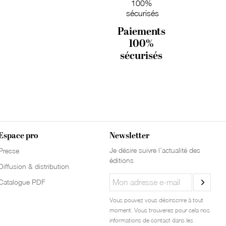
Paiements
100%
sécurisés
Espace pro
Newsletter
Je désire suivre l’actualité des
Presse
éditions
Diffusion & distribution
Catalogue PDF
Vous pouvez vous désinscrire à tout
moment. Vous trouverez pour cela nos
informations de contact dans les