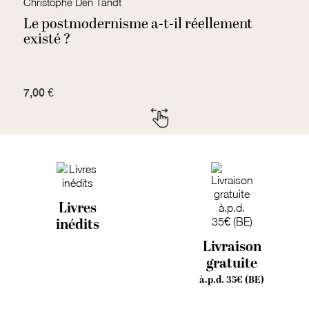
Christophe Den Tandt
H
Le postmodernisme a-t-il réellement
L
existé ?
7,00 €
3,
Livres
inédits
Livraison
gratuite
à.p.d. 35€ (BE)