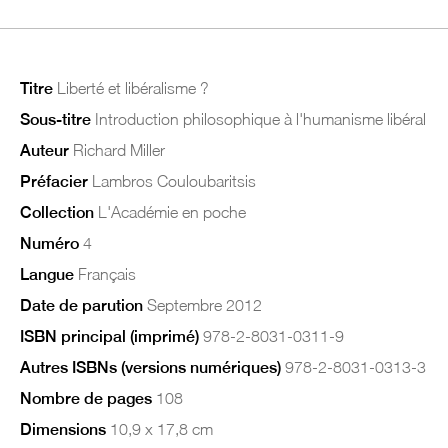
Titre
Liberté et libéralisme ?
Sous-titre
Introduction philosophique à l'humanisme libéral
Auteur
Richard Miller
Préfacier
Lambros Couloubaritsis
Collection
L'Académie en poche
Numéro
4
Langue
Français
Date de parution
Septembre 2012
ISBN principal (imprimé)
978-2-8031-0311-9
Autres ISBNs (versions numériques)
978-2-8031-0313-3
Nombre de pages
108
Dimensions
10,9 x 17,8 cm