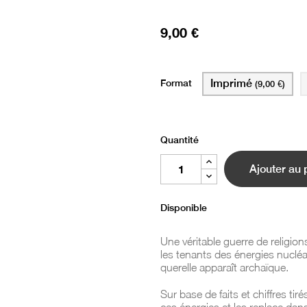
9,00 €
Format
Imprimé
(9,00 €)
Quantité
Ajouter au 
Disponible
Une véritable guerre de religio
les tenants des énergies nucléa
querelle apparaît archaïque.
Sur base de faits et chiffres tiré