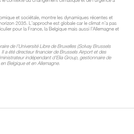
s le contexte du changement climatique et de l’urgence à
omique et sociétale, montre les dynamiques récentes et
’horizon 2035. L’approche est globale car le climat n’a pas
iculier pour la France, la Belgique mais aussi l’Allemagne et
aire de l’Université Libre de Bruxelles (Solvay Brussels
Il a été directeur financier de Brussels Airport et des
dministrateur indépendant d’Elia Group, gestionnaire de
 en Belgique et en Allemagne.