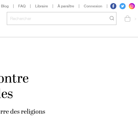
Blog
FAQ
Libraire
À paraître
Connexion
>
ontre
les
erre des religions