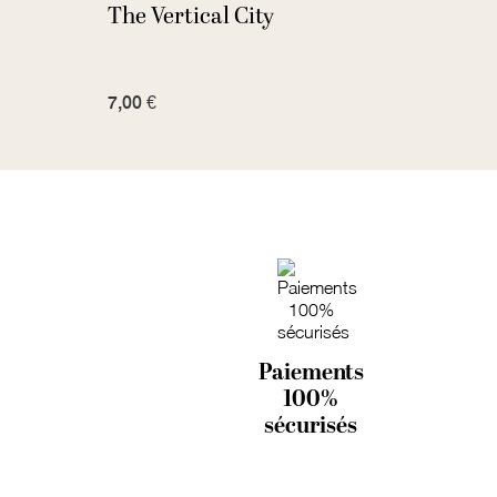
The Vertical City
Spac
7,00 €
18,00
Paiements
100%
sécurisés