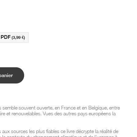
PDF
(3,99 €)
panier
ns semble souvent ouverte, en France et en Belgique, entre
ire et renouvelables. Vues des autres pays européens la
s aux sources les plus fiables ce livre décrypte la réalité de